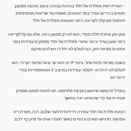
– חגורת רשת מפלדת אל-חלד באיכות גבוהה; עיצוב מחוגה מסוגנן;
תנאים בהירים; עמיד בפני זעזועים, משטח נגד שריטות ממפתחות;
חותמת זמן קלה לקריאה; כיסוי מעטפת מפלדת אל-חלד
סמן זמן מתכת תלת ממדי, הוא לא רק מסוגנן ויפה, אלא גם קל לקריאה.
כיסוי שעון עמיד וכיסוי אחורי מפלדת אל-חלד מספקים עמידות בפני
זעזועים ומראה חזק, הם לעולם לא יחלידו ויש להם מרקם.
בשונה מציפוי נחות אחר, ציפוי IP זה הוא יקר ובעל מראה יוקרתי. הוא
לעולם לא ידהה או יתקלף, עמידות במים ב-3 אטמוספירות ובחיי
היום-יום.
במודל זה נעשה שימוש באבקת פלורסנט. תנו לחוגה לספוג מספיק
אנרגיית אור כדי שהמחוג יאיר בחושך.
רצועת פלדת אל-חלד עמידה וידידותית לעור שלכם. רכה, חסרת ריח
וגמישה. תרגישו רגועים ונינוחים כאשר תענדו אותו על פרק כף ידכם.