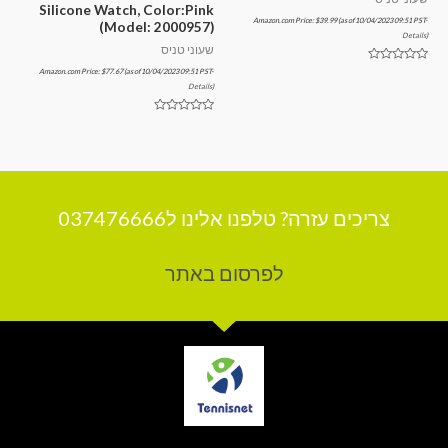
Silicone Watch, Color:Pink
Amazon.com Price:
$
39.99
(as of 10/04/2023 09:51 PST-
(Model: 2000957)
Details
)
שעוני טניס
דורג
Amazon.com Price:
$
77.67
(as of 10/04/2023 09:51 PST-
0
Details
)
מתוך
5
דורג
0
מתוך
5
צריכים עזרה? טלפנו אלינו ל037476666
לפרסום באתר