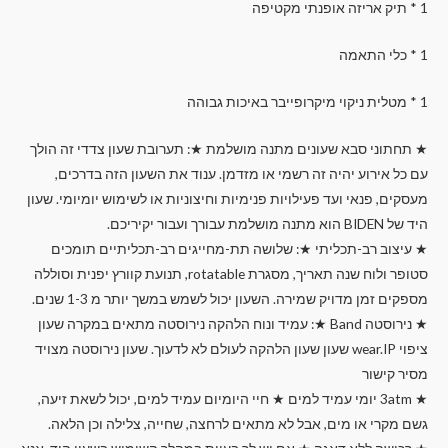
1 * תיק אריזה אופנתי מקטיפה
1 * כלי התאמה
1 * מטלית ניקוי מיקרופייבר באיכות גבוהה
★ תחתוני סבא שעונים מתנה מושלמת ★: תערובת שעון צדדי זה הולך
עם כל אירוע יהיה זה רשמי או מזדמן. ענוד את השעון הזה בדרכים,
מעסקים, פנאי ועד פעילויות פנימיות וחיצוניות או לשימוש יומיומי. שעון
היד של BIDEN הוא מתנה מושלמת עבורך ועבור יקיריכם.
★ עיצוב רב-תכליתי ★: שלושה תת-מחייגים רב-תכליתיים תומכים
סטופר ולוח שנה תאריך, מסגרת rotatable, תנועת קוורץ יפנית וסוללה
מספקים זמן מדויק שמירה. השעון יכול לשמש במשך יותר מ 1-3 שנים.
★ נירוסטה Band ★: עמיד ונוח הלהקה נירוסטה מתאים במקרה שעון
ציפוי wear.IP שעון שעון הלהקה לעולם לא לדעוך. שעון נירוסטה מצויד
מסיר קישור
★ 3atm יומי עמיד למים ★ חיי היומיום עמיד למים, יכול לשאת זיעה,
גשם מקרי או מים, אבל לא מתאים לרחצה, שחייה, צלילה וכן הלאה.