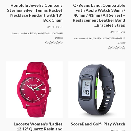
Honolulu Jewelry Company
Q-Beans band, Compatible
Sterling Silver Tennis Racket
with Apple Watch 38mm /
Necklace Pendant with 18"
40mm / 41mm (All Series) –
Box Chain
Replacement Leather Band
Bracelet Strap…
צמידי טניס
שעוני טניס
Amazon.com Price:
$
27.15
(as of 07/04/2023 09:05 PST-
Details
)
Amazon.com Price:
$
16.95
(as of 07/04/2023 09:05 PST-
Details
)
דורג
0
דורג
מתוך
0
5
מתוך
5
Lacoste Women's 'Ladies
ScoreBand Golf- Play Watch
12.12' Quartz Resin and
שעוני טניס