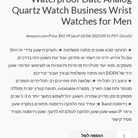
Quartz Watch Business Wrist
Watches for Men
Amazon.com Price:
$
41.99
(as of 10/04/2023 09:51 PST-
Details
)
★ תחתוני סבא שעונים מתנה מושלמת ★: תערובת שעון צדדי זה הולך
עם כל אירוע יהיה זה רשמי או מזדמן. ענוד את השעון הזה בדרכים,
מעסקים, פנאי ועד פעילויות פנימיות וחיצוניות או לשימוש יומיומי. שעון
היד של BIDEN הוא מתנה מושלמת עבורך ועבור יקיריכם.
★ עיצוב רב-תכליתי ★: שלושה תת-מחייגים רב-תכליתיים תומכים
סטופר ולוח שנה תאריך, מסגרת rotatable, תנועת קוורץ יפנית וסוללה
מספקים זמן מדויק שמירה. השעון יכול לשמש במשך יותר מ 1-3 שנים.
★ נירוסטה Band ★: עמיד ונוח הלהקה נירוסטה מתאים במקרה שעון
ציפוי wear.IP שעון שעון הלהקה לעולם לא לדעוך. שעון נירוסטה מצויד
מסיר קישור
הוספה לסל