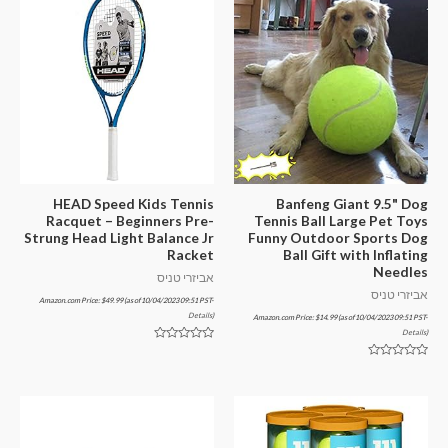
HEAD Speed Kids Tennis
Banfeng Giant 9.5" Dog
Racquet – Beginners Pre-
Tennis Ball Large Pet Toys
Strung Head Light Balance Jr
Funny Outdoor Sports Dog
Racket
Ball Gift with Inflating
Needles
אביזרי טניס
אביזרי טניס
Amazon.com Price:
$
49.99
(as of 10/04/2023 09:51 PST-
Details
)
Amazon.com Price:
$
14.99
(as of 10/04/2023 09:51 PST-
Details
)
דורג
0
דורג
מתוך
0
5
מתוך
5