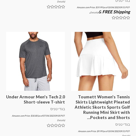
בגדי טניס
Details
)
Amazon.com Price:
$
19.99
(as of 10/04/2023 09:51 PST-
.
&
FREE Shipping
דורג
Details
)
0
מתוך
5
דורג
0
מתוך
5
Under Armour Men's Tech 2.0
Toumett Women's Tennis
Short-sleeve T-shirt
Skirts Lightweight Pleated
Athletic Skorts Sports Golf
בגדי טניס
Running Mini Skirt with
Amazon.com Price:
$
18.80
(as of 07/04/2023 09:05 PST-
Pockets and Shorts…
Details
)
בגדי טניס
דורג
Amazon.com Price:
$
9.99
(as of 10/04/2023 09:51 PST-
0
Details
)