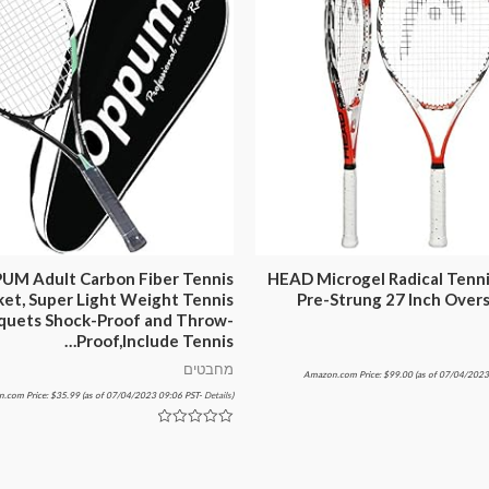
UM Adult Carbon Fiber Tennis
HEAD Microgel Radical Tenni
ket, Super Light Weight Tennis
Pre-Strung 27 Inch Over
quets Shock-Proof and Throw-
Proof,Include Tennis…
מחבטים
Amazon.com Price:
$
99.00
(as of 07/04/2023
.com Price:
$
35.99
(as of 07/04/2023 09:06 PST-
Details
)
דורג
0
מתוך
5