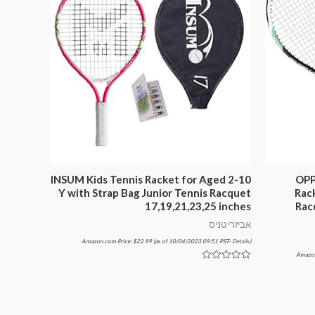
INSUM Kids Tennis Racket for Aged 2-10
OPP
Y with Strap Bag Junior Tennis Racquet
Rac
17,19,21,23,25 inches
Rac
אביזרי טניס
Amazon.com Price:
$
22.99
(as of 10/04/2023 09:51 PST-
Details
)
Amazon
דורג
0
מתוך
5