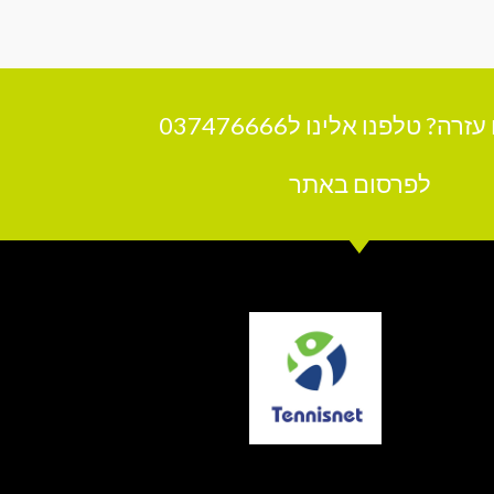
רה? טלפנו אלינו ל037476666
לפרסום באתר