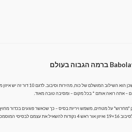
Babolat Pure Drive 2021 הוא "הטוב ביות
 – אתה רואה אותם * בכל מקום – ומסיבה טובה מאוד.
י עד מתקדם, למשקל של 325 מ"ל יש מספיק "מחרוש" על מטחים, משמש ויריות בסיס – כך שכאשר פו
עדיין מסלול צפוי. ראש 645.2 ס"מ רבוע, דפוס מיתרים ידידותי לסיבוב 16×19 ואיז