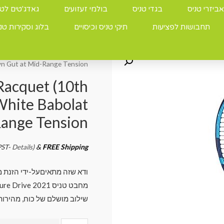
אביזרי טניס
בגדי טניס
בולמי זעזועים
גאדג'טים לטנ
תחבושות לפציעות
תיקי טניס וכיסויים
בלוג וסקירות טנ
עמוד הבית
/
מחבטים
ith 16g
yn Gut at Mid-Range Tension
Racquet (10th
White Babolat
Range Tension
&
FREE Shipping
PST-
Details
)
ודא שזה מתאיםעל-ידי הזנת 
מחבט טניס Babolat Pure Drive 2021
שילוב מושלם של כוח, מהירות 