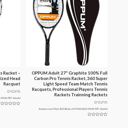
s Racket –
OPPUM Adult 27" Graphite 100% Full
sized Head
Carbon Pro Tennis Racket, 360 Super
Racquet
Light Speed ​​Team Match Tennis
Racquets, Professional Players Tennis
מחבטים
Rackets Trainning Rackets
 09:06 PST-
Details
)
מחבטים
דורג
Amazon.com Price:
$
45.88
(as of 07/04/2023 09:06 PST-
Details
)
0
מתוך
5
דורג
0
מתוך