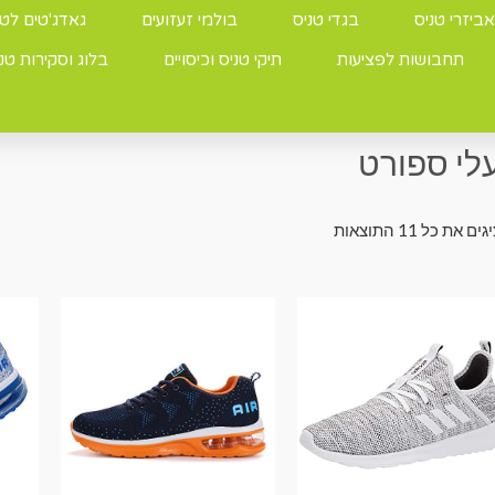
אביזרי טניס
בגדי טניס
בולמי זעזועים
גאדג'טים לטנ
תחבושות לפציעות
תיקי טניס וכיסויים
בלוג וסקירות טנ
ד הבית
/ מוצרים המתויגים “נעלי ספורט”
לי ספורט
ם את כל ⁦11⁩ התוצאות