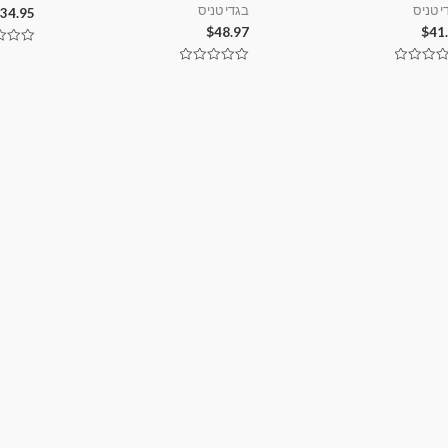
י טניס
בגדי טניס
34.95
$
48.97
$
41
דורג
0
דורג
מתוך
0
5
ך
מתוך
5