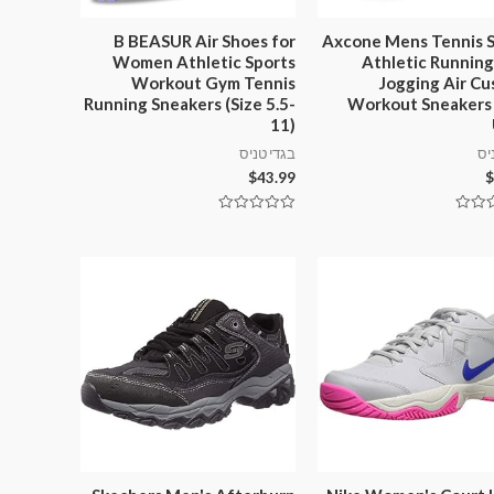
B BEASUR Air Shoes for
Axcone Mens Tennis 
Women Athletic Sports
Athletic Runnin
Workout Gym Tennis
Jogging Air Cu
Running Sneakers (Size 5.5-
Workout Sneakers
11)
יס
בגדי טניס
$
43.99
$
דורג
0
מתוך
5