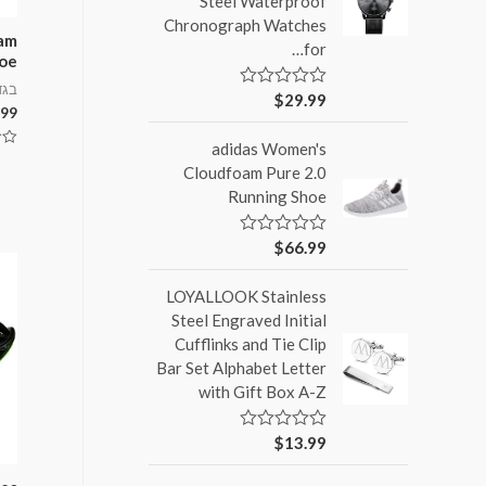
Steel Waterproof
Chronograph Watches
am
for…
hoe
בגד
$
29.99
ד
.99
ו
ר
adidas Women's
ג
דורג
0
0
Cloudfoam Pure 2.0
מ
מתו
Running Shoe
ת
5
ו
ך
5
$
66.99
ד
ו
ר
LOYALLOOK Stainless
ג
0
Steel Engraved Initial
מ
Cufflinks and Tie Clip
ת
ו
Bar Set Alphabet Letter
ך
with Gift Box A-Z
5
$
13.99
ד
ו
ר