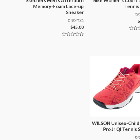
Skechers Men's Afterburn
Nike Women's Court L
Memory-Foam Lace-up
Tennis
Sneaker
יס
בגדי טניס
$
$
45.00
דורג
0
מתוך
5
WILSON Unisex-Child
Pro Jr Ql Tennis 
יס