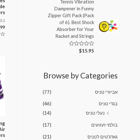
es
Tennis Vibration
ג
ade
0
Dampener in Funny
מ
ers
Zipper Gift Pack (Pack
ת
ו
בגד
of 6). Best Shock
ך
.99
Absorber for Your
5
Racket and Strings
דורג
0
מתו
$
15.95
ד
5
ו
ר
ג
0
Browse by Categories
מ
ת
ו
ך
אביזרי טניס
(77)
5
בגדי טניס
(46)
נעלי טניס
(14)
ng
בולמי זעזועים
(17)
Air
ers
גאדג'טים לטניס
(21)