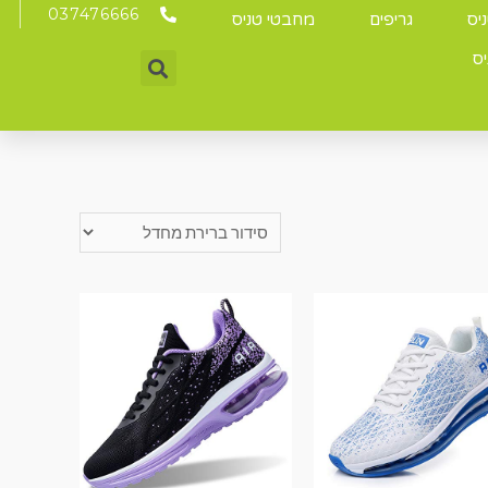
037476666
יס
גריפים
מחבטי טניס
יס