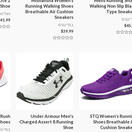
ite 2
Mishansha Women's
Mens Running Sho
 Shoe
Running Walking Shoes
Walking Non Slip Bl
Breathable Air Cushion
Type Sneak
נעלי טנ
Sneakers
י טניס
41.99
בגדי טניס
$
45
$
39.99
דורג
0
מתוך
5
דורג
ך
0
מתוך
5
 Rush
Under Armour Men's
STQ Women's Runni
Shoes
Charged Assert 8 Running
Shoes Breathable 
Shoe
Cushion Sneak
בגדי טנ