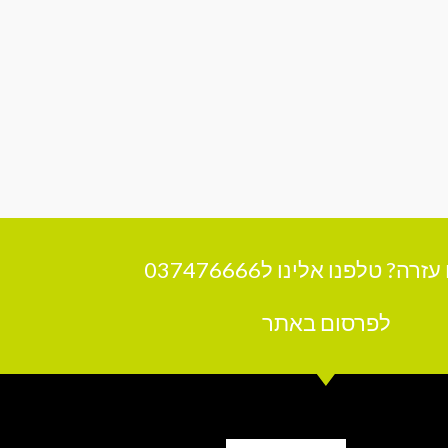
רה? טלפנו אלינו ל037476666
לפרסום באתר