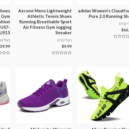
Shoes
Axcone Mens Lightweight
adidas Women's Cloudfo
g Gym
Athletic Tennis Shoes
Pure 2.0 Running S
shion
Running Breathable Sport
י טניס
 US7-
Air Fitness Gym Jogging
$
66
US13
Sneaker
נעלי טניס
נעלי טנ
39.99
$
9.99
ך
דורג
דורג
0
0
מתוך
מתוך
5
5