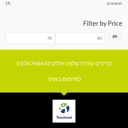
תכשיטים
(7)
Filter by Price
סנן
צריכים עזרה? טלפנו אלינו ל037476666
לפרסום באתר