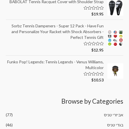
ג
BABOLAT Tennis Racquet Cover with Shoulder Strap
0
מ
ת
ד
$
19.95
ו
ו
ך
ר
5
ג
Sorbz Tennis Dampeners - Super 12 Pack - Have Fun
0
and Personalize Your Racket with Shock Absorbers -
מ
ת
Perfect Tennis Gift
ו
ך
5
ד
$
12.95
ו
ר
ג
Funko Pop! Legends: Tennis Legends - Venus Williams,
0
Multicolor
מ
ת
ו
ך
ד
$
10.53
5
ו
ר
ג
0
מ
Browse by Categories
ת
ו
ך
5
אביזרי טניס
(77)
בגדי טניס
(46)