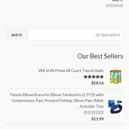
דורג
0
מתוך
5
חיפוש
Our Best Sellers
WILSON Prime All Court Tennis Balls
דורג
5.00
$
28.56
מתוך 5
Tennis Elbow Brace for Elbow Tendonitis (2 PCS) with
Compression Pad, Prevent Fishing, Elbow Pain Relief,
Includes Two…
ד
$
11.99
ו
ר