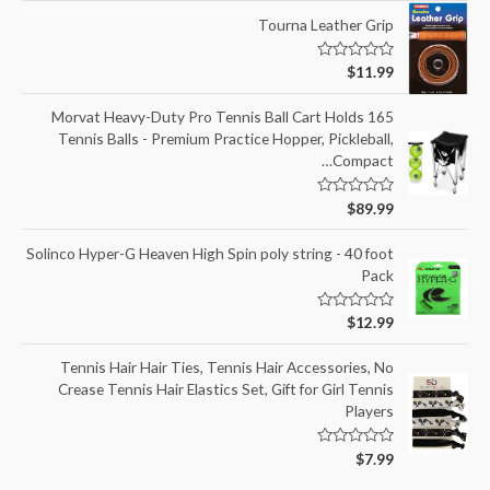
Tourna Leather Grip
ד
$
11.99
ו
ר
ג
Morvat Heavy-Duty Pro Tennis Ball Cart Holds 165
0
Tennis Balls - Premium Practice Hopper, Pickleball,
מ
ת
Compact…
ו
ך
5
ד
$
89.99
ו
ר
ג
Solinco Hyper-G Heaven High Spin poly string - 40 foot
0
Pack
מ
ת
ו
ך
ד
$
12.99
5
ו
ר
ג
Tennis Hair Hair Ties, Tennis Hair Accessories, No
0
Crease Tennis Hair Elastics Set, Gift for Girl Tennis
מ
ת
Players
ו
ך
5
ד
$
7.99
ו
ר