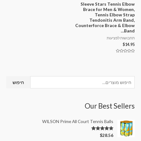
Sleeve Stars Tennis Elbow
Brace for Men & Women,
Tennis Elbow Strap
Tendonitis Arm Band,
Counterforce Brace & Elbow
Band…
תחבושות לפציעות
$
14.95
דורג
0
מתוך
5
חיפוש
Our Best Sellers
WILSON Prime All Court Tennis Balls
דורג
5.00
$
28.56
מתוך 5