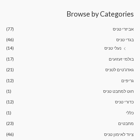
ג
0
מ
Browse by Categories
ת
ו
ך
5
אביזרי טניס
(77)
בגדי טניס
(46)
נעלי טניס
(14)
בולמי זעזועים
(17)
גאדג'טים לטניס
(21)
גריפים
(12)
חוט למחבט טניס
(1)
כדורי טניס
(12)
כללי
(1)
מחבטים
(23)
ציוד לאימון טניס
(46)